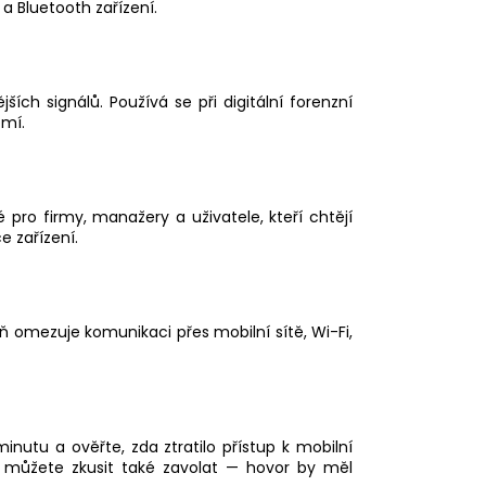
 a Bluetooth zařízení.
ích signálů. Používá se při digitální forenzní
omí.
é pro firmy, manažery a uživatele, kteří chtějí
 zařízení.
ň omezuje komunikaci přes mobilní sítě, Wi-Fi,
inutu a ověřte, zda ztratilo přístup k mobilní
nu můžete zkusit také zavolat — hovor by měl