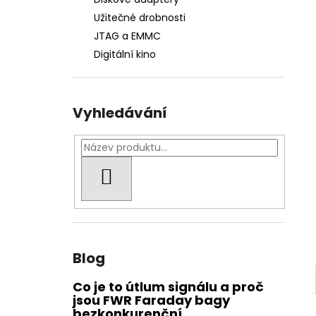
FWR FARADAY BAG STŘEDNÍ GEN. M -
l
VODĚODOLNÝ
Užitečné drobnosti
1 812 Kč
JTAG a EMMC
Digitální kino
Vyhledávání
HLEDAT
Blog
Co je to útlum signálu a proč
jsou FWR Faraday bagy
bezkonkurenční