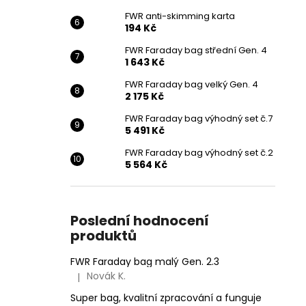
FWR anti-skimming karta
194 Kč
FWR Faraday bag střední Gen. 4
1 643 Kč
FWR Faraday bag velký Gen. 4
2 175 Kč
FWR Faraday bag výhodný set č.7
5 491 Kč
FWR Faraday bag výhodný set č.2
5 564 Kč
Poslední hodnocení
produktů
FWR Faraday bag malý Gen. 2.3
Novák K.
|
Hodnocení produktu je 5 z 5 hvězdiček.
Super bag, kvalitní zpracování a funguje