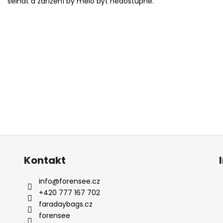
selhat a zařízení by mělo být nedostupné.
Kontakt
info
@
forensee.cz
+420 777 167 702
faradaybags.cz
forensee