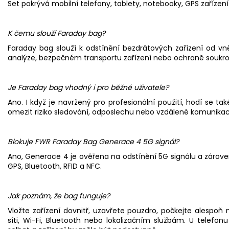
Set pokrývá mobilní telefony, tablety, notebooky, GPS zařízení
K čemu slouží Faraday bag?
Faraday bag slouží k odstínění bezdrátových zařízení od vnějš
analýze, bezpečném transportu zařízení nebo ochraně soukr
Je Faraday bag vhodný i pro běžné uživatele?
Ano. I když je navržený pro profesionální použití, hodí se tak
omezit riziko sledování, odposlechu nebo vzdálené komunikace
Blokuje FWR Faraday Bag Generace 4 5G signál?
Ano, Generace 4 je ověřena na odstínění 5G signálu a zárove
GPS, Bluetooth, RFID a NFC.
Jak poznám, že bag funguje?
Vložte zařízení dovnitř, uzavřete pouzdro, počkejte alespoň m
síti, Wi-Fi, Bluetooth nebo lokalizačním službám. U telefo