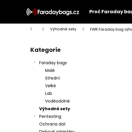
K
Přejít
na
o
Proč Faraday ba
obsah
Zpět
Zpět
š
do
do
í
Domů
Výhodné sety
FWR Faraday bag výhod
k
obchodu
obchodu
P
o
Kategorie
Přeskočit
s
kategorie
t
Faraday bags
r
Malé
a
Střední
n
Velké
n
Lab
í
Voděodolné
p
Výhodné sety
a
Pentesting
n
Ochrana dat
e
Diskové adaptéry