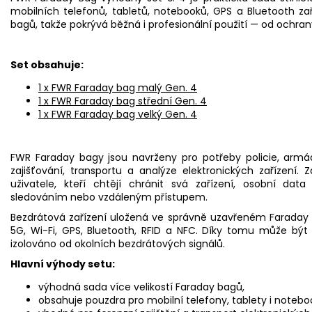
mobilních telefonů, tabletů, notebooků, GPS a Bluetooth zař
bagů, takže pokrývá běžná i profesionální použití — od ochran
Set obsahuje:
1 x FWR Faraday bag malý Gen. 4
1 x FWR Faraday bag střední Gen. 4
1 x FWR Faraday bag velký Gen. 4
FWR Faraday bagy jsou navrženy pro potřeby policie, armád
zajišťování, transportu a analýze elektronických zařízení
uživatele, kteří chtějí chránit svá zařízení, osobní da
sledováním nebo vzdáleným přístupem.
Bezdrátová zařízení uložená ve správně uzavřeném Faraday b
5G, Wi-Fi, GPS, Bluetooth, RFID a NFC. Díky tomu může být
izolováno od okolních bezdrátových signálů.
Hlavní výhody setu:
výhodná sada více velikostí Faraday bagů,
obsahuje pouzdra pro mobilní telefony, tablety i notebo