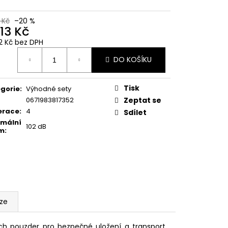
G VELKÝ GEN. M
 Kč
–20 %
213 Kč
2 Kč bez DPH
ná
DO KOŠÍKU
:
Tisk
gorie
:
Výhodné sety
0671983817352
Zeptat se
erace
:
4
Sdílet
mální
102 dB
um
:
uze
ích pouzder pro bezpečné uložení a transport