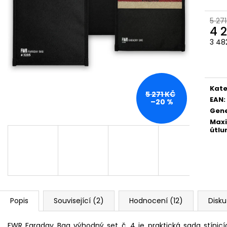
FWR FARADAY BAG MALÝ GEN. M
FWR FARADAY BA
1 328 Kč
2 175 Kč
5 271
4 
3 48
Měr
cena
Kate
5 271 KČ
EAN
:
–20 %
Gen
Maxi
útl
Popis
Související (2)
Hodnocení (12)
Disk
FWR Faraday Bag výhodný set č. 4 je praktická sada stínic