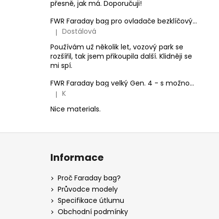
přesně, jak má. Doporučuji!
FWR Faraday bag pro ovladače bezklíčových systémů vozidel
Dostálová
|
Hodnocení produktu je 5 z 5 hvězdiček.
Používám už několik let, vozový park se
rozšířil, tak jsem přikoupila další. Klidněji se
mi spí.
FWR Faraday bag velký Gen. 4 - s možností zaplombování
K
|
Hodnocení produktu je 5 z 5 hvězdiček.
Nice materials.
Z
á
Informace
p
a
Proč Faraday bag?
t
Průvodce modely
í
Specifikace útlumu
Obchodní podmínky