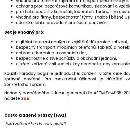
vhodné pro forenzní zajištění a transport elektronických 
ochrana proti bezdrátové komunikaci, sledování a vzdá
praktické použití v kanceláři, laboratoři, terénu i na cest
vhodné pro firmy, bezpečnostní týmy, znalce i běžné uži
odolné a lehké provedení pro časté používání.
Set je vhodný pro:
digitální forenzní analýzu a zajištění důkazních zařízení,
bezpečný transport mobilních telefonů, tabletů a noteb
ochranu firemních a osobních dat,
bezpečnostně citlivé schůzky a obchodní jednání,
uložení zařízení v situacích, kdy nechcete, aby komuniko
Použití Faraday bagu je jednoduché: zařízení vložte celé dov
správně dovřené. Pro maximální účinnost je důležité z
konkrétního zařízení.
Hodnoty naměřeného útlumu generací dle ASTM D-4935-2010
najdete
zde
.
Často kladené otázky (FAQ)
Jaká zařízení lze do setu uložit?