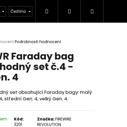
Hledat
Přihlášení
Nákupní
Kontakty
Blog
Novinky
K
Čeština
košík
rné
dnocení
Podrobnosti hodnocení
cení
R Faraday bag
ktu
hodný set č.4 -
n. 4
ček.
dný set obsahující Faraday bagy:
malý
4, střední Gen. 4, velký Gen. 4.
Následující
adem
Kód:
Značka:
FIREWIRE
3201
REVOLUTION