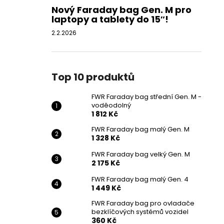
Nový Faraday bag Gen. M pro
laptopy a tablety do 15″!
2.2.2026
Top 10 produktů
FWR Faraday bag střední Gen. M -
voděodolný
1 812 Kč
FWR Faraday bag malý Gen. M
1 328 Kč
FWR Faraday bag velký Gen. M
2 175 Kč
FWR Faraday bag malý Gen. 4
1 449 Kč
FWR Faraday bag pro ovladače
bezklíčových systémů vozidel
360 Kč