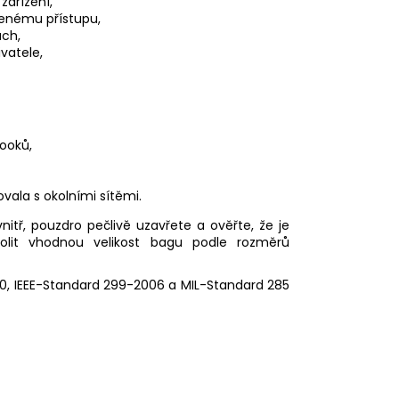
zařízení,
lenému přístupu,
ách,
vatele,
ooků,
vala s okolními sítěmi.
nitř, pouzdro pečlivě uzavřete a ověřte, že je
volit vhodnou velikost bagu podle rozměrů
, IEEE-Standard 299-2006 a MIL-Standard 285