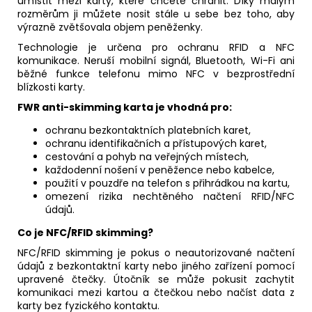
umístit mezi karty, které chcete chránit. Díky malým
rozměrům ji můžete nosit stále u sebe bez toho, aby
výrazně zvětšovala objem peněženky.
Technologie je určena pro ochranu RFID a NFC
komunikace. Neruší mobilní signál, Bluetooth, Wi-Fi ani
běžné funkce telefonu mimo NFC v bezprostřední
blízkosti karty.
FWR anti-skimming karta je vhodná pro:
ochranu bezkontaktních platebních karet,
ochranu identifikačních a přístupových karet,
cestování a pohyb na veřejných místech,
každodenní nošení v peněžence nebo kabelce,
použití v pouzdře na telefon s přihrádkou na kartu,
omezení rizika nechtěného načtení RFID/NFC
údajů.
Co je NFC/RFID skimming?
NFC/RFID skimming je pokus o neautorizované načtení
údajů z bezkontaktní karty nebo jiného zařízení pomocí
upravené čtečky. Útočník se může pokusit zachytit
komunikaci mezi kartou a čtečkou nebo načíst data z
karty bez fyzického kontaktu.