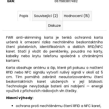
EAN
:
0671983817482
Popis
Související (2)
Hodnocení (15)
Diskuze
FWR anti-skimming karta je tenká ochranná karta
určená k omezení rizika nechtěného bezkontaktního
čtení platebních, identifikačních a dalších RFID/NFC
karet. Stačí ji vložit do peněženky, pouzdra na karty,
kabelky nebo krytu telefonu společně s chráněnými
kartami.
Karta obsahuje anténu a čip, které při pokusu o načtení
RFID nebo NFC signálu vytvoří rušivý signál v okolí až 5
cm. Tím pomáhá zabránit neautorizovanému čtení
bezkontaktních karet uložených v její blízkosti.
Technologie nevyžaduje baterii ani nabíjení — energii
využívá z příchozích rádiových vln čtečky.
Hlavní výhody:
ochrana proti nechtěnému čtení RFID a NFC karet,