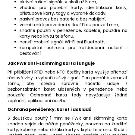
aktivní rušení signálu v okolí až 5 cm,
vhodná pro platební karty, identifikační karty,
přístupové karty, tagy a vybrané doklady,
pasivní provoz bez baterie a bez nabíjení,
velmi tenké provedení s tloušťkou pouze 1 mm,
snadné použití v peněžence, kabelce, pouzdře na
karty nebo krytu telefonu,
neruší mobilní signál, Wi-Fi ani Bluetooth,
kompaktní ochrana pro každodenní nošení i
cestování.
Jak FWR anti-skimming karta funguje
Při přiblížení RFID nebo NFC čtečky karta využije příchozí
rádiové vlny a vytvoří rušivý signál. Ten pomáhá zamezit
tomu, aby čtečka správně načetla údaje z
bezkontaktních karet uložených v peněžence nebo
pouzdře. Ochranná karta tedy nevyžaduje žádné
zapínání, aplikaci ani údržbu.
Ochrana peněženky, karet i dokladů
S tloušťkou pouhý 1 mm se FWR anti-skimming karta
snadno vejde do běžné peněženky, pouzdra na kreditní
karty, kabelky nebo držáku karty v krytu telefonu. Stačí ji