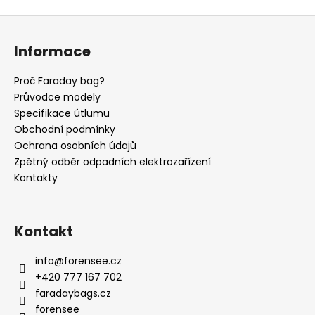
Z
á
Informace
p
a
Proč Faraday bag?
t
Průvodce modely
í
Specifikace útlumu
Obchodní podmínky
Ochrana osobních údajů
Zpětný odběr odpadních elektrozařízení
Kontakty
Kontakt
info
@
forensee.cz
+420 777 167 702
faradaybags.cz
forensee