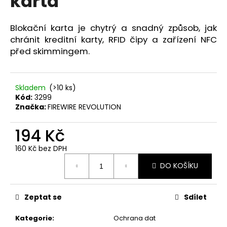
karta
č
z
u
5
j
hvězdiček.
Blokační karta je chytrý a snadný způsob, jak
e
chránit kreditní karty, RFID čipy a zařízení NFC
m
před skimmingem.
e
FWR
Skladem
(>10 ks)
ANTI-
Kód:
3299
SKIMMING
Značka:
FIREWIRE REVOLUTION
KARTA
194
194 Kč
Kč
160 Kč bez DPH
Měrná
DO KOŠÍKU
cena:
Zeptat se
Sdílet
Kategorie
:
Ochrana dat