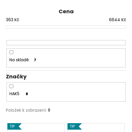
č
í
u
Cena
p
j
e
363
Kč
6644
Kč
r
m
o
e
d
u
FWR
k
FARADAY
t
Na skladě
7
BAG
VÝHODNÝ
ů
SET
Č.7
Značky
5
508
Kč
HAK5
8
Původně:
7
369
Položek k zobrazení:
8
Kč
V
TIP
TIP