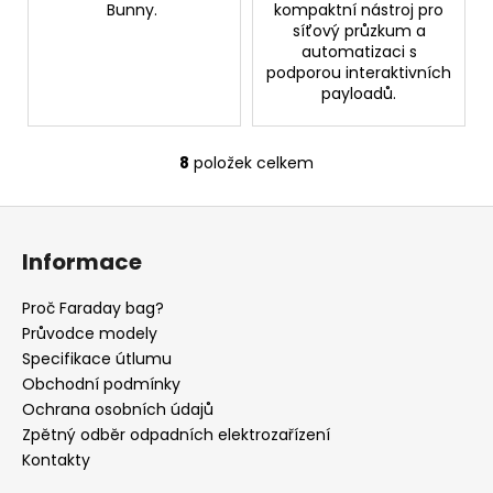
Bunny.
kompaktní nástroj pro
síťový průzkum a
automatizaci s
podporou interaktivních
payloadů.
8
položek celkem
O
v
Z
l
á
á
Informace
d
p
a
a
Proč Faraday bag?
c
t
Průvodce modely
í
í
Specifikace útlumu
p
Obchodní podmínky
r
Ochrana osobních údajů
v
Zpětný odběr odpadních elektrozařízení
k
Kontakty
y
v