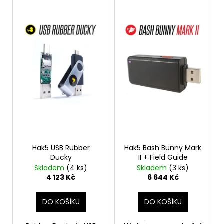
ý
p
i
s
p
r
o
d
u
k
t
ů
Hak5 USB Rubber
Hak5 Bash Bunny Mark
Ducky
II + Field Guide
Skladem
(4 ks)
Skladem
(3 ks)
4 123 Kč
6 644 Kč
DO KOŠÍKU
DO KOŠÍKU