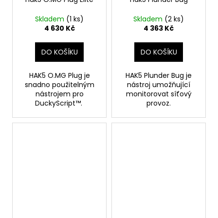
Skladem
(1 ks)
Skladem
(2 ks)
4 630 Kč
4 363 Kč
DO KOŠÍKU
DO KOŠÍKU
HAK5 O.MG Plug je
HAK5 Plunder Bug je
snadno použitelným
nástroj umožňující
nástrojem pro
monitorovat síťový
DuckyScript™.
provoz.