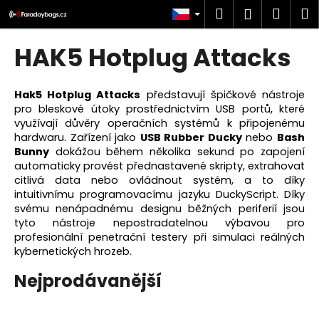
K
Přejít
Hledat
Náku
M
Přihlášen
na
o
obsah
Zpět
Zpět
košík
š
HAK5 Hotplug Attacks
í
C
k
o
Hak5 Hotplug Attacks
představují špičkové nástroje
pro bleskové útoky prostřednictvím USB portů, které
p
využívají důvěry operačních systémů k připojenému
o
hardwaru. Zařízení jako
USB Rubber Ducky
nebo
Bash
t
Bunny
dokážou během několika sekund po zapojení
automaticky provést přednastavené skripty, extrahovat
ř
citlivá data nebo ovládnout systém, a to díky
e
intuitivnímu programovacímu jazyku DuckyScript. Díky
b
svému nenápadnému designu běžných periferií jsou
u
tyto nástroje nepostradatelnou výbavou pro
profesionální penetrační testery při simulaci reálných
j
kybernetických hrozeb.
e
Nejprodávanější
t
e
n