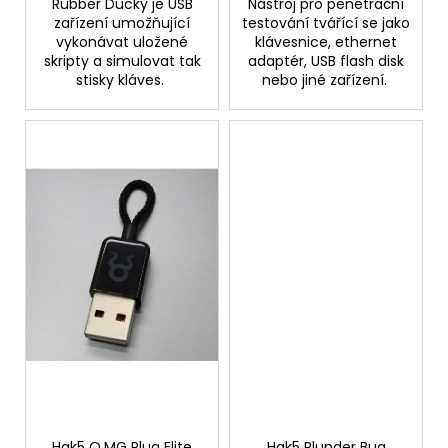
Rubber Ducky je USB
Nástroj pro penetrační
zařízení umožňující
testování tvářící se jako
vykonávat uložené
klávesnice, ethernet
skripty a simulovat tak
adaptér, USB flash disk
stisky kláves.
nebo jiné zařízení.
Hak5 O.MG Plug Elite
Hak5 Plunder Bug