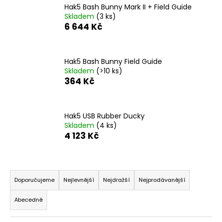
Hak5 Bash Bunny Mark II + Field Guide
a
Skladem
(3 ks)
j
6 644 Kč
í
t
?
Hak5 Bash Bunny Field Guide
Skladem
(>10 ks)
364 Kč
HLEDAT
Hak5 USB Rubber Ducky
Skladem
(4 ks)
4 123 Kč
D
Ř
o
p
a
Doporučujeme
Nejlevnější
Nejdražší
Nejprodávanější
o
z
r
Abecedně
e
u
n