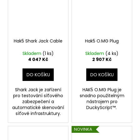
Hak5 Shark Jack Cable
Hak5 O.MG Plug
Skladem
(1 ks)
Skladem
(4 ks)
4 047 Kč
2 907 Kč
DO KOŠÍKU
DO KOŠÍKU
Shark Jack je zařízení
HAK5 O.MG Plug je
pro testování síťového
snadno použitelným
zabezpečení a
nástrojem pro
automatické skenování
DuckyScript™.
síťové infrastruktury.
NOVINKA