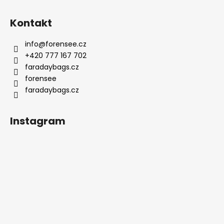
ý
p
Kontakt
i
s
info
@
forensee.cz
u
+420 777 167 702
faradaybags.cz
forensee
faradaybags.cz
Instagram