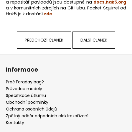
a repozitář payloadů jsou dostupné na
docs.hak5.org
a v komunitních zdrojích na GitHubu. Packet Squirrel od
Hak5 je k dostání
zde
.
PŘEDCHOZÍ ČLÁNEK
DALŠÍ ČLÁNEK
Z
á
Informace
p
a
Proč Faraday bag?
t
Průvodce modely
í
Specifikace útlumu
Obchodní podmínky
Ochrana osobních údajů
Zpětný odběr odpadních elektrozařízení
Kontakty