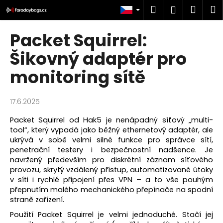
K
Přejít
Hledat
Náku
M
Přihlášen
na
o
obsah
Zpět
Zpět
košík
š
Packet Squirrel:
í
C
Šikovný adaptér pro
k
o
monitoring sítě
p
o
17.6.2025
t
ř
Packet Squirrel od Hak5 je nenápadný síťový „multi-
e
tool“, který vypadá jako běžný ethernetový adaptér, ale
ukrývá v sobě velmi silné funkce pro správce sítí,
b
penetrační testery i bezpečnostní nadšence. Je
u
navržený především pro diskrétní záznam síťového
j
provozu, skrytý vzdálený přístup, automatizované útoky
v síti i rychlé připojení přes VPN – a to vše pouhým
e
přepnutím malého mechanického přepínače na spodní
t
straně zařízení.
e
Použití Packet Squirrel je velmi jednoduché. Stačí jej
n