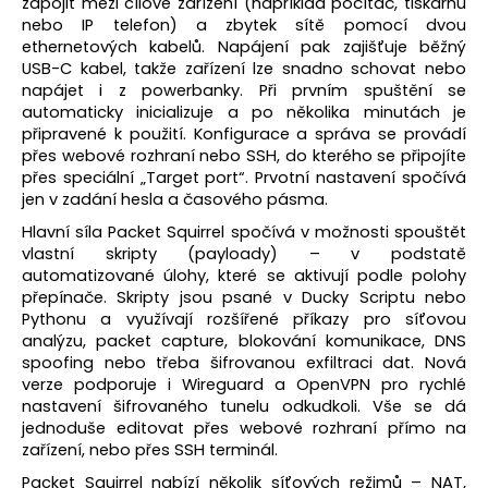
zapojit mezi cílové zařízení (například počítač, tiskárnu
a
nebo IP telefon) a zbytek sítě pomocí dvou
ethernetových kabelů. Napájení pak zajišťuje běžný
j
USB-C kabel, takže zařízení lze snadno schovat nebo
í
napájet i z powerbanky. Při prvním spuštění se
t
automaticky inicializuje a po několika minutách je
připravené k použití. Konfigurace a správa se provádí
?
přes webové rozhraní nebo SSH, do kterého se připojíte
přes speciální „Target port“. Prvotní nastavení spočívá
jen v zadání hesla a časového pásma.
Hlavní síla Packet Squirrel spočívá v možnosti spouštět
HLEDAT
vlastní skripty (payloady) – v podstatě
automatizované úlohy, které se aktivují podle polohy
přepínače. Skripty jsou psané v Ducky Scriptu nebo
Pythonu a využívají rozšířené příkazy pro síťovou
analýzu, packet capture, blokování komunikace, DNS
D
spoofing nebo třeba šifrovanou exfiltraci dat. Nová
o
verze podporuje i Wireguard a OpenVPN pro rychlé
p
nastavení šifrovaného tunelu odkudkoli. Vše se dá
o
jednoduše editovat přes webové rozhraní přímo na
r
zařízení, nebo přes SSH terminál.
u
Packet Squirrel nabízí několik síťových režimů – NAT,