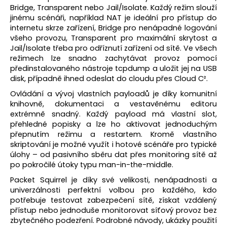
č
Bridge, Transparent nebo Jail/Isolate. Každý režim slouží
u
jinému scénáři, například NAT je ideální pro přístup do
j
internetu skrze zařízení, Bridge pro nenápadné logování
e
všeho provozu, Transparent pro maximální skrytost a
m
Jail/Isolate třeba pro odříznutí zařízení od sítě. Ve všech
e
režimech lze snadno zachytávat provoz pomocí
předinstalovaného nástroje tcpdump a uložit jej na USB
disk, případně ihned odeslat do cloudu přes Cloud C².
FWR
Ovládání a vývoj vlastních payloadů je díky komunitní
FARADAY
BAG
knihovně, dokumentaci a vestavěnému editoru
MALÝ
extrémně snadný. Každý payload má vlastní slot,
GEN.
přehledné popisky a lze ho aktivovat jednoduchým
4
přepnutím režimu a restartem. Kromě vlastního
1
skriptování je možné využít i hotové scénáře pro typické
450
úlohy – od pasivního sběru dat přes monitoring sítě až
Kč
po pokročilé útoky typu man-in-the-middle.
Packet Squirrel je díky své velikosti, nenápadnosti a
univerzálnosti perfektní volbou pro každého, kdo
potřebuje testovat zabezpečení sítě, získat vzdálený
přístup nebo jednoduše monitorovat síťový provoz bez
zbytečného podezření. Podrobné návody, ukázky použití