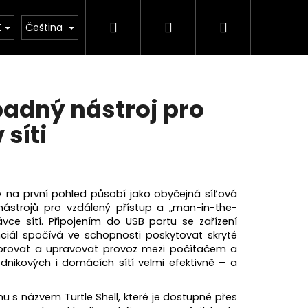
Hledat
Přihlášení
Nákupní
Kontakty
Blog
Novinky
K
Čeština
košík
padný nástroj pro
 síti
ý na první pohled působí jako obyčejná síťová
 nástrojů pro vzdálený přístup a „man-in-the-
vce sítí. Připojením do USB portu se zařízení
ciál spočívá ve schopnosti poskytovat skryté
nitorovat a upravovat provoz mezi počítačem a
nikových i domácích sítí velmi efektivně – a
Následující
s názvem Turtle Shell, které je dostupné přes