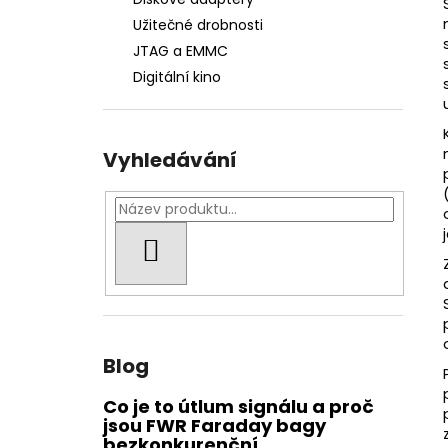
FWR FARADAY BAG STŘEDNÍ GEN. M -
l
VODĚODOLNÝ
Užitečné drobnosti
1 812 Kč
JTAG a EMMC
Digitální kino
Vyhledávání
HLEDAT
Blog
Co je to útlum signálu a proč
jsou FWR Faraday bagy
bezkonkurenční