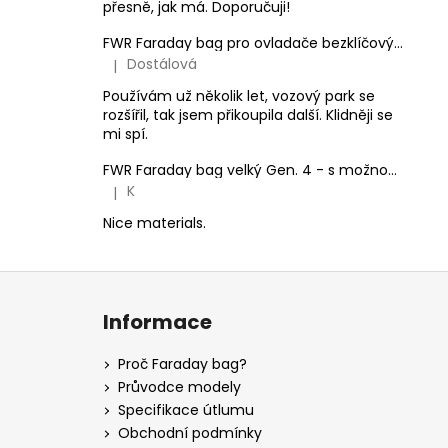
přesně, jak má. Doporučuji!
FWR Faraday bag pro ovladače bezklíčových systémů vozidel
Dostálová
|
Hodnocení produktu je 5 z 5 hvězdiček.
Používám už několik let, vozový park se
rozšířil, tak jsem přikoupila další. Klidněji se
mi spí.
FWR Faraday bag velký Gen. 4 - s možností zaplombování
K
|
Hodnocení produktu je 5 z 5 hvězdiček.
Nice materials.
Z
á
Informace
p
a
Proč Faraday bag?
t
Průvodce modely
í
Specifikace útlumu
Obchodní podmínky