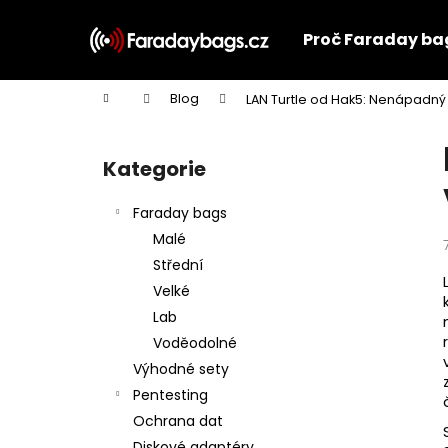
K
Přejít
na
o
Proč Faraday ba
obsah
Zpět
Zpět
š
do
do
í
Domů
Blog
LAN Turtle od Hak5: Nenápadný n
k
obchodu
obchodu
P
o
Kategorie
Přeskočit
s
kategorie
t
Faraday bags
r
Malé
a
Střední
n
Velké
n
Lab
í
Voděodolné
p
Výhodné sety
a
Pentesting
n
Ochrana dat
e
Diskové adaptéry