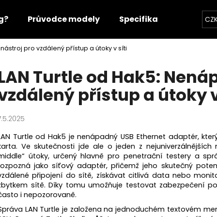
g?
Průvodce modely
Specifikace útlumu
CZ
ástroj pro vzdálený přístup a útoky v síti
Co potřebujete najít?
LAN Turtle od Hak5: Nená
vzdálený přístup a útoky v
HLEDAT
7.5.2025
Doporučujeme
LAN Turtle od Hak5 je nenápadný USB Ethernet adaptér, kter
karta. Ve skutečnosti jde ale o jeden z nejuniverzálnějších
middle“ útoky, určený hlavně pro penetrační testery a sprá
rozpozná jako síťový adaptér, přičemž jeho skutečný poten
vzdálené připojení do sítě, získávat citlivá data nebo mo
zbytkem sítě. Díky tomu umožňuje testovat zabezpečení pod
často i nepozorovaně.
Správa LAN Turtle je založena na jednoduchém textovém menu 