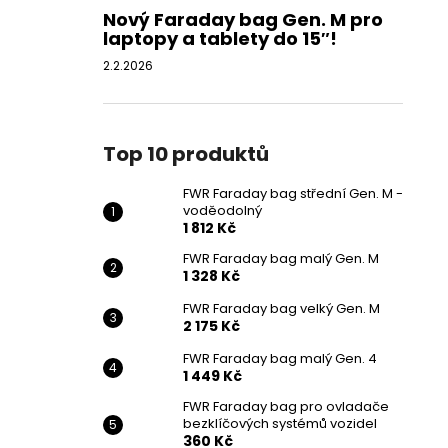
Nový Faraday bag Gen. M pro
laptopy a tablety do 15″!
2.2.2026
Top 10 produktů
FWR Faraday bag střední Gen. M -
voděodolný
1 812 Kč
FWR Faraday bag malý Gen. M
1 328 Kč
FWR Faraday bag velký Gen. M
2 175 Kč
FWR Faraday bag malý Gen. 4
1 449 Kč
FWR Faraday bag pro ovladače
bezklíčových systémů vozidel
360 Kč