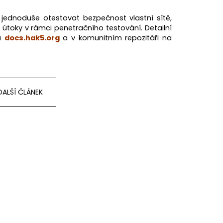
e jednoduše otestovat bezpečnost vlastní sítě,
 útoky v rámci penetračního testování. Detailní
na
docs.hak5.org
a v komunitním repozitáři na
DALŠÍ ČLÁNEK