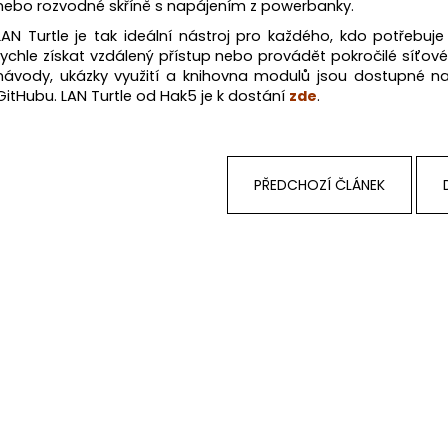
nebo rozvodné skříně s napájením z powerbanky.
LAN Turtle je tak ideální nástroj pro každého, kdo potřebuj
rychle získat vzdálený přístup nebo provádět pokročilé síťové
návody, ukázky využití a knihovna modulů jsou dostupné 
GitHubu. LAN Turtle od Hak5 je k dostání
zde
.
PŘEDCHOZÍ ČLÁNEK