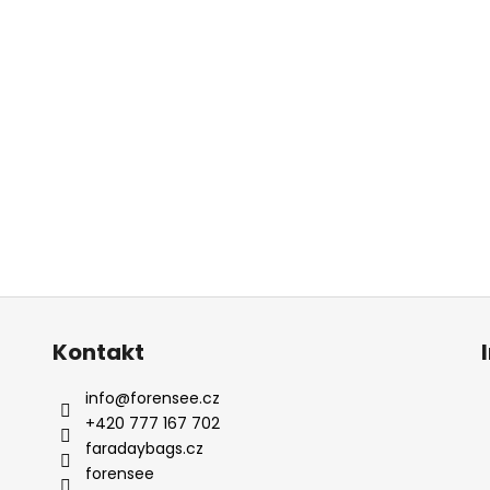
Kontakt
info
@
forensee.cz
+420 777 167 702
faradaybags.cz
forensee