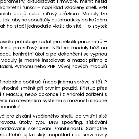
G VELKÝ GEN. M
parametry, aktualizovat firmware, měnit hesla
nkrétní funkci – například vzdálený shell, VPN
vacích údajů nebo síťový průzkum. Moduly lze
it tak, aby se spouštěly automaticky po každém
pak ho stačí jednoduše vložit do sítě – o zbytek
ravidla potřebuje zadat jen několik parametrů –
adresu pro síťový scan. Některé moduly běží na
ovedou konkrétní úkol a po dokončení se vypnou
). Moduly je možné instalovat a mazat přímo z
v Bashi, Pythonu nebo PHP. Vývoj nových modulů
 nabídne počítači (nebo jinému správci sítě) IP
 vhodné změnit při prvním použití. Přístup přes
 z MacOS, nebo dokonce i z Android zařízení s
tavené na otevřeném systému s možností snadné
 manuálně.
ívá pro získání vzdáleného shellu do vnitřní sítě
ovozu, útoky typu DNS spoofing, získávání
atizované skenování zranitelností. Samotné
spotřebě jej lze skrýt například i do serverovny