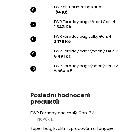
FWR anti-skimming karta
194 Kč
FWR Faraday bag střední Gen. 4
1 643 Kč
FWR Faraday bag velký Gen. 4
2 175 Kč
FWR Faraday bag výhodný set č.7
5 491 Kč
FWR Faraday bag výhodný set č.2
5 564 Kč
Poslední hodnocení
produktů
FWR Faraday bag malý Gen. 2.3
Novák K.
|
Hodnocení produktu je 5 z 5 hvězdiček.
Super bag, kvalitní zpracování a funguje