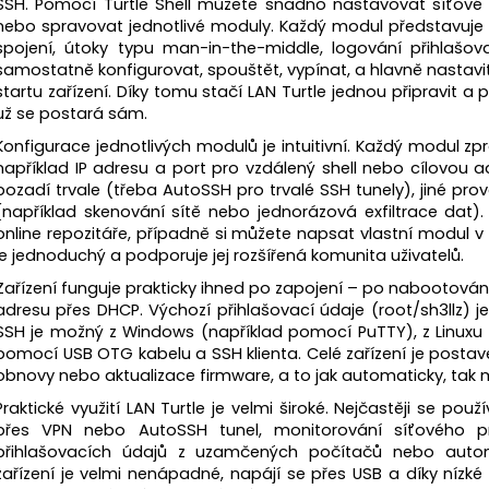
FWR FARADAY BAG MALÝ GEN. M
FWR FARADAY BA
SSH. Pomocí Turtle Shell můžete snadno nastavovat síťové 
nebo spravovat jednotlivé moduly. Každý modul představuje ko
1 328 Kč
2 175 Kč
spojení, útoky typu man-in-the-middle, logování přihlašo
samostatně konfigurovat, spouštět, vypínat, a hlavně nastav
startu zařízení. Díky tomu stačí LAN Turtle jednou připravit a 
už se postará sám.
Konfigurace jednotlivých modulů je intuitivní. Každý modul zp
například IP adresu a port pro vzdálený shell nebo cílovou 
pozadí trvale (třeba AutoSSH pro trvalé SSH tunely), jiné pr
(například skenování sítě nebo jednorázová exfiltrace dat
online repozitáře, případně si můžete napsat vlastní modul 
je jednoduchý a podporuje jej rozšířená komunita uživatelů.
Zařízení funguje prakticky ihned po zapojení – po nabootování
adresu přes DHCP. Výchozí přihlašovací údaje (root/sh3llz) je
SSH je možný z Windows (například pomocí PuTTY), z Linuxu i
pomocí USB OTG kabelu a SSH klienta. Celé zařízení je pos
obnovy nebo aktualizace firmware, a to jak automaticky, tak
Praktické využití LAN Turtle je velmi široké. Nejčastěji se použ
přes VPN nebo AutoSSH tunel, monitorování síťového pr
přihlašovacích údajů z uzamčených počítačů nebo autom
zařízení je velmi nenápadné, napájí se přes USB a díky nízké 