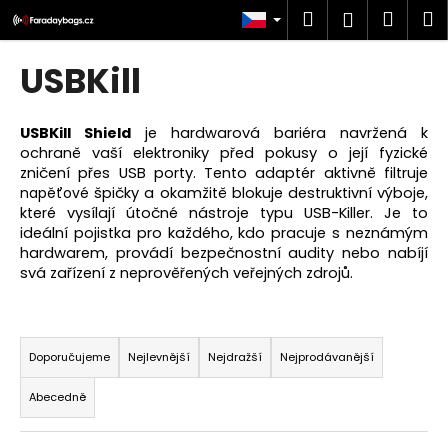
K
Přejít
Hledat
Náku
M
Přihlášen
na
o
obsah
Zpět
Zpět
košík
š
USBKill
í
C
k
o
USBKill Shield
je hardwarová bariéra navržená k
ochraně vaší elektroniky před pokusy o její fyzické
p
zničení přes USB porty. Tento adaptér aktivně filtruje
o
napěťové
špičky a okamžitě blokuje destruktivní výboje,
t
které vysílají útočné nástroje typu USB-Killer. Je to
ideální pojistka pro každého, kdo pracuje s neznámým
ř
hardwarem, provádí bezpečnostní audity nebo nabíjí
e
svá zařízení z neprověřených veřejných zdrojů.
b
u
Ř
j
a
Doporučujeme
Nejlevnější
Nejdražší
Nejprodávanější
e
z
t
Abecedně
e
e
n
n