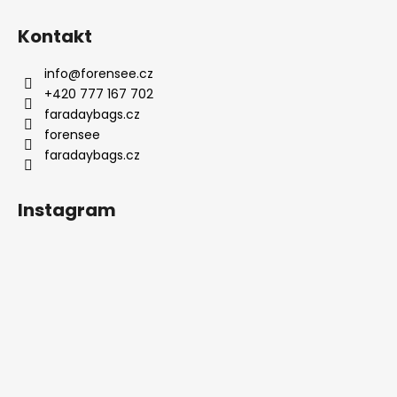
ý
p
Kontakt
i
s
info
@
forensee.cz
u
+420 777 167 702
faradaybags.cz
forensee
faradaybags.cz
Instagram