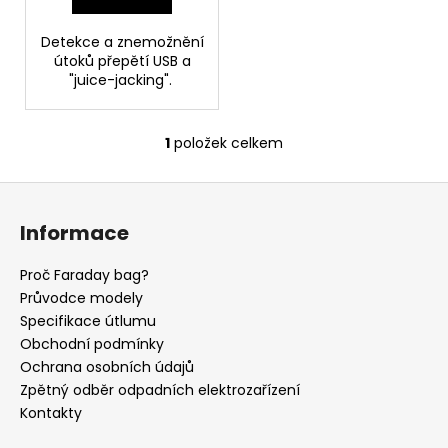
č
u
Detekce a znemožnění
j
útoků přepětí USB a
e
"juice-jacking".
m
e
1
položek celkem
O
FWR
v
FARADAY
Z
l
BAG
á
á
STŘEDNÍ
Informace
d
GEN.
p
M
a
a
-
Proč Faraday bag?
c
VODĚODOLNÝ
t
Průvodce modely
í
1
í
Specifikace útlumu
p
813
Obchodní podmínky
r
Kč
Ochrana osobních údajů
v
Zpětný odběr odpadních elektrozařízení
k
Kontakty
y
v