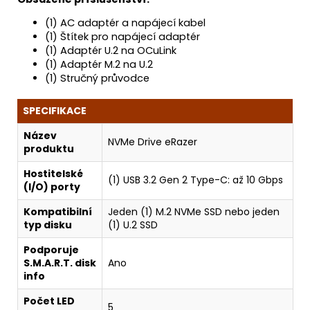
(1) AC adaptér a napájecí kabel
(1) Štítek pro napájecí adaptér
(1) Adaptér U.2 na OCuLink
(1) Adaptér M.2 na U.2
(1) Stručný průvodce
SPECIFIKACE
Název
NVMe Drive eRazer
produktu
Hostitelské
(1) USB 3.2 Gen 2 Type-C: až 10 Gbps
(I/O) porty
Kompatibilní
Jeden (1) M.2 NVMe SSD nebo jeden
typ disku
(1) U.2 SSD
Podporuje
S.M.A.R.T. disk
Ano
info
Počet LED
5