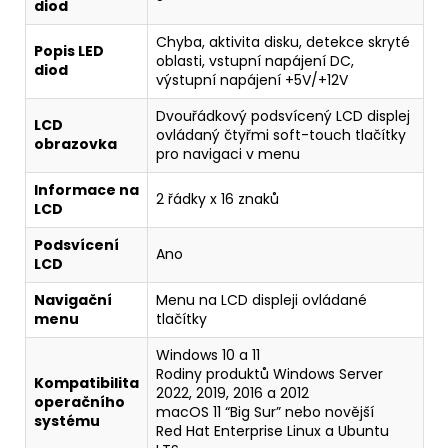
diod
Chyba, aktivita disku, detekce skryté
Popis LED
oblasti, vstupní napájení DC,
diod
výstupní napájení +5V/+12V
Dvouřádkový podsvícený LCD displej
LCD
ovládaný čtyřmi soft-touch tlačítky
obrazovka
pro navigaci v menu
Informace na
2 řádky x 16 znaků
LCD
Podsvícení
Ano
LCD
Navigační
Menu na LCD displeji ovládané
menu
tlačítky
Windows 10 a 11
Rodiny produktů Windows Server
Kompatibilita
2022, 2019, 2016 a 2012
operačního
macOS 11 “Big Sur” nebo novější
systému
Red Hat Enterprise Linux a Ubuntu