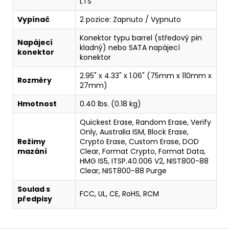
LTS
Vypínač
2 pozice: Zapnuto / Vypnuto
Konektor typu barrel (středový pin
Napájecí
kladný) nebo SATA napájecí
konektor
konektor
2.95" x 4.33" x 1.06" (75mm x 110mm x
Rozměry
27mm)
Hmotnost
0.40 lbs. (0.18 kg)
Quickest Erase, Random Erase, Verify
Only, Australia ISM, Block Erase,
Režimy
Crypto Erase, Custom Erase, DOD
mazání
Clear, Format Crypto, Format Data,
HMG IS5, ITSP.40.006 V2, NIST800-88
Clear, NIST800-88 Purge
Soulad s
FCC, UL, CE, RoHS, RCM
předpisy