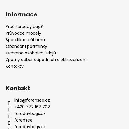
Z
á
Informace
p
a
Proč Faraday bag?
t
Průvodce modely
í
Specifikace útlumu
Obchodní podmínky
Ochrana osobních údajů
Zpětný odběr odpadních elektrozařízení
Kontakty
Kontakt
info
@
forensee.cz
+420 777 167 702
faradaybags.cz
forensee
faradaybags.cz