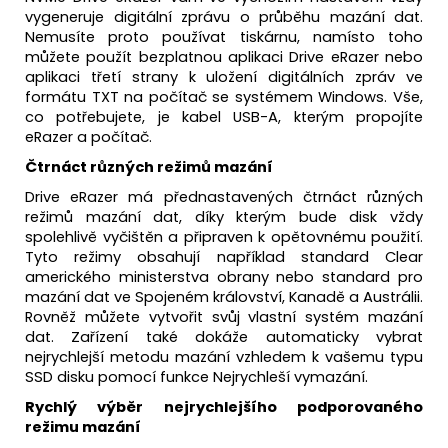
vygeneruje digitální zprávu o průběhu mazání dat.
Nemusíte proto používat tiskárnu, namísto toho
můžete použít bezplatnou aplikaci Drive eRazer nebo
aplikaci třetí strany k uložení digitálních zpráv ve
formátu TXT na počítač se systémem Windows. Vše,
co potřebujete, je kabel USB-A, kterým propojíte
eRazer a počítač.
Čtrnáct různých režimů mazání
Drive eRazer má přednastavených čtrnáct různých
režimů mazání dat, díky kterým bude disk vždy
spolehlivě vyčištěn a připraven k opětovnému použití.
Tyto režimy obsahují například standard Clear
amerického ministerstva obrany nebo standard pro
mazání dat ve Spojeném království, Kanadě a Austrálii.
Rovněž můžete vytvořit svůj vlastní systém mazání
dat. Zařízení také dokáže automaticky vybrat
nejrychlejší metodu mazání vzhledem k vašemu typu
SSD disku pomocí funkce Nejrychleší vymazání.
Rychlý výběr nejrychlejšího podporovaného
režimu mazání