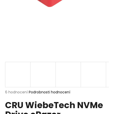
a
j
í
t
?
HLEDAT
D
o
p
Průměrné
6 hodnocení
Podrobnosti hodnocení
hodnocení
o
CRU WiebeTech NVMe
produktu
r
je
u
5,0