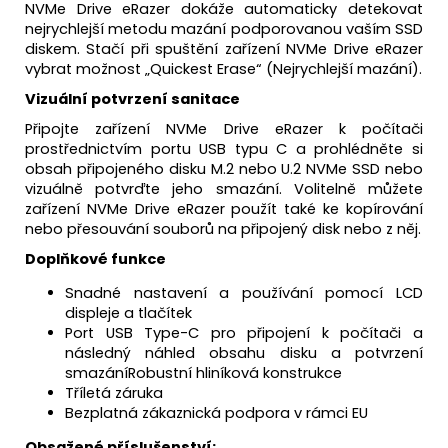
NVMe Drive eRazer dokáže automaticky detekovat
nejrychlejší metodu mazání podporovanou vaším SSD
diskem. Stačí při spuštění zařízení NVMe Drive eRazer
vybrat možnost „Quickest Erase“ (Nejrychlejší mazání).
Vizuální potvrzení sanitace
Připojte zařízení NVMe Drive eRazer k počítači
prostřednictvím portu USB typu C a prohlédněte si
obsah připojeného disku M.2 nebo U.2 NVMe SSD nebo
vizuálně potvrďte jeho smazání. Volitelně můžete
zařízení NVMe Drive eRazer použít také ke kopírování
nebo přesouvání souborů na připojený disk nebo z něj.
Doplňkové funkce
Snadné nastavení a používání pomocí LCD
displeje a tlačítek
Port USB Type-C pro připojení k počítači a
následný náhled obsahu disku a potvrzení
smazáníRobustní hliníková konstrukce
Tříletá záruka
Bezplatná zákaznická podpora v rámci EU
Obsažené příslušenství: