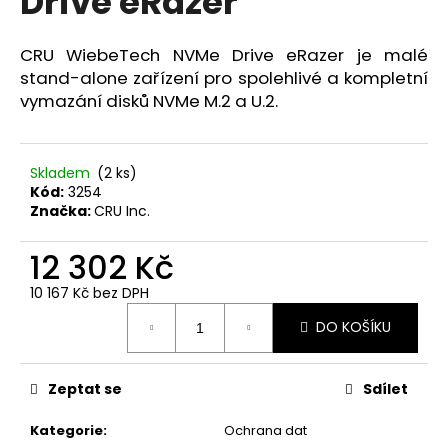
Drive eRazer
č
z
u
5
j
hvězdiček.
CRU WiebeTech NVMe Drive eRazer je malé
e
stand-alone zařízení pro spolehlivé a kompletní
m
vymazání disků NVMe M.2 a U.2.
e
FWR
Skladem
(2 ks)
FARADAY
Kód:
3254
BAG
Značka:
CRU Inc.
PRO
OVLADAČE
12 302 Kč
BEZKLÍČOVÝCH
SYSTÉMŮ
VOZIDEL
10 167 Kč bez DPH
Měrná
362
DO KOŠÍKU
cena:
Kč
Zeptat se
Sdílet
Kategorie
:
Ochrana dat