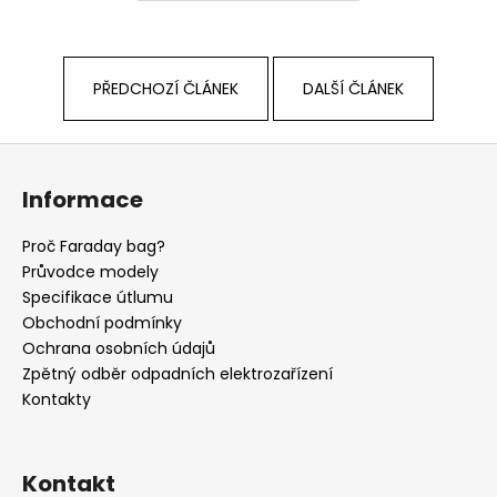
PŘEDCHOZÍ ČLÁNEK
DALŠÍ ČLÁNEK
Z
á
Informace
p
a
Proč Faraday bag?
t
Průvodce modely
í
Specifikace útlumu
Obchodní podmínky
Ochrana osobních údajů
Zpětný odběr odpadních elektrozařízení
Kontakty
Kontakt