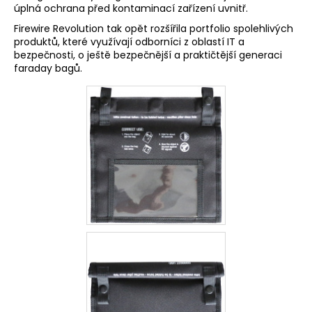
úplná ochrana před kontaminací zařízení uvnitř.
a
Firewire Revolution tak opět rozšířila portfolio spolehlivých
j
produktů, které využívají odborníci z oblastí IT a
í
bezpečnosti, o ještě bezpečnější a praktičtější generaci
t
faraday bagů.
?
HLEDAT
D
o
p
o
r
u