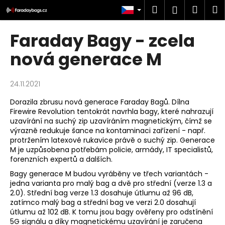
K
Přejít
Hledat
Náku
M
Přihlášen
na
o
obsah
Zpět
Zpět
košík
š
Faraday Bagy - zcela
í
C
nová generace M
k
o
p
24.11.2021
o
Dorazila zbrusu nová generace Faraday Bagů. Dílna
t
Firewire Revolution tentokrát navrhla bagy, které nahrazují
ř
uzavírání na suchý zip uzavíráním magnetickým, čímž se
e
výrazně redukuje šance na kontaminaci zařízení - např.
protržením latexové rukavice právě o suchý zip. Generace
b
M je uzpůsobena potřebám policie, armády, IT specialistů,
u
forenzních expertů a dalších.
j
Bagy generace M budou vyráběny ve třech variantách -
e
jedna varianta pro malý bag a dvě pro střední (verze 1.3 a
2.0). Střední bag verze 1.3 dosahuje útlumu až 96 dB,
t
zatímco malý bag a střední bag ve verzi 2.0 dosahují
e
útlumu až 102 dB. K tomu jsou bagy ověřeny pro odstínění
5G signálu a díky magnetickému uzavírání je zaručena
n