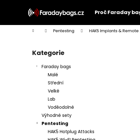
K
Přejít
na
o
Proč Faraday ba
obsah
Zpět
Zpět
š
do
do
í
Domů
Pentesting
HAK5 Implants & Remote
k
obchodu
obchodu
P
o
Kategorie
Přeskočit
s
kategorie
t
Faraday bags
r
Malé
a
Střední
n
Velké
n
Lab
í
Voděodolné
p
Výhodné sety
a
Pentesting
n
HAK5 Hotplug Attacks
e
HAK5 Wi-FI Pentesting