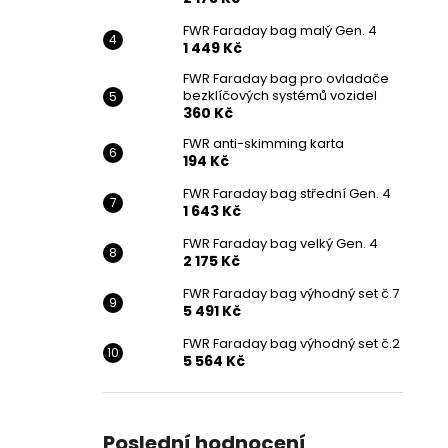
FWR Faraday bag malý Gen. 4
1 449 Kč
FWR Faraday bag pro ovladače
bezklíčových systémů vozidel
360 Kč
FWR anti-skimming karta
194 Kč
FWR Faraday bag střední Gen. 4
1 643 Kč
FWR Faraday bag velký Gen. 4
2 175 Kč
FWR Faraday bag výhodný set č.7
5 491 Kč
FWR Faraday bag výhodný set č.2
5 564 Kč
Poslední hodnocení