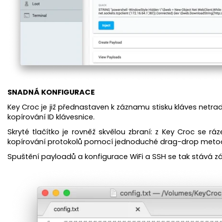
SNADNÁ KONFIGURACE
Key Croc je již přednastaven k záznamu stisku kláves netra
kopírování ID klávesnice.
Skryté tlačítko je rovněž skvělou zbraní: z Key Croc se rá
kopírování protokolů pomocí jednoduché drag-drop meto
Spuštění payloadů a konfigurace WiFi a SSH se tak stává z