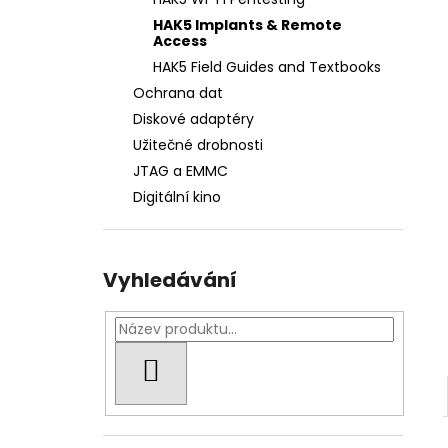
FWR FARADAY BAG STŘEDNÍ GEN. M -
l
VODĚODOLNÝ
HAK5 Implants & Remote
Access
1 812 Kč
HAK5 Field Guides and Textbooks
Ochrana dat
Diskové adaptéry
Užitečné drobnosti
JTAG a EMMC
Digitální kino
Vyhledávání
HLEDAT