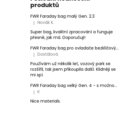
produktů
FWR Faraday bag malý Gen. 2.3
Novák K.
|
Hodnocení produktu je 5 z 5 hvězdiček.
Super bag, kvalitní zpracování a funguje
přesně, jak má. Doporučuji!
FWR Faraday bag pro ovladače bezklíčových systémů vozidel
Dostálová
|
Hodnocení produktu je 5 z 5 hvězdiček.
Používám už několik let, vozový park se
rozšířil, tak jsem přikoupila další. Klidněji se
mi spí.
FWR Faraday bag velký Gen. 4 - s možností zaplombování
K
|
Hodnocení produktu je 5 z 5 hvězdiček.
Nice materials.