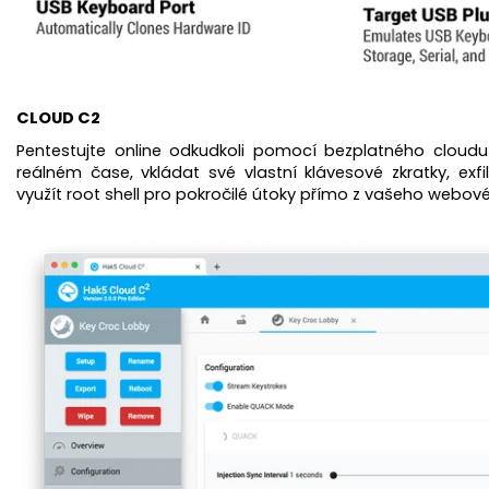
CLOUD C2
Pentestujte online odkudkoli pomocí bezplatného cloudu 
reálném čase, vkládat své vlastní klávesové zkratky, exf
využít root shell pro pokročilé útoky přímo z vašeho webov