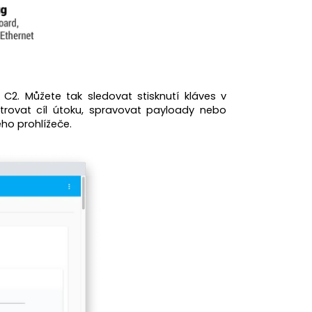
C2. Můžete tak sledovat stisknutí kláves v
iltrovat cíl útoku, spravovat payloady nebo
ého prohlížeče.