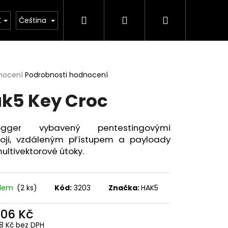
Hledat
Přihlášení
Nákupní
Kontakty
Blog
Novinky
K
Čeština
košík
rné
nocení
Podrobnosti hodnocení
cení
k5 Key Croc
ktu
logger vybavený pentestingovými
roji, vzdáleným přístupem a payloady
ček.
ultivektorové útoky.
adem
(2 ks)
Kód:
3203
Značka:
HAK5
Následující
806 Kč
8 Kč bez DPH