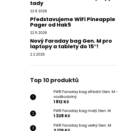
tady
22.6.2026
Představujeme WiFi Pineapple
Pager od Hak5
22.5.2026
Nový Faraday bag Gen. M pro
laptopy a tablety do 15″!
2.2.2026
Top 10 produktů
FWR Faraday bag střední Gen. M -
voděodolný
1 812 Kč
FWR Faraday bag malý Gen. M
1 328 Kč
FWR Faraday bag velký Gen. M
2 175 Kč