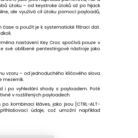
obů útoku – od keystroke útoků až po hijack
line, ale využívá cíl útoku pomocí payloadů,
čase a použít je k systematické filtraci dat.
dkoli.
de změna nastavení Key Croc spočívá pouze v
te své oblíbené pentestingové nástroje jako
ému vzoru – od jednoduchého klíčového slova
ne mezerník.
d i po vyhledání shody s payloadem. Poté
tivně v rozšířených payloadech.
 po kombinaci kláves, jako jsou [CTRL-ALT-
řihlašovací údaje, což umožní například