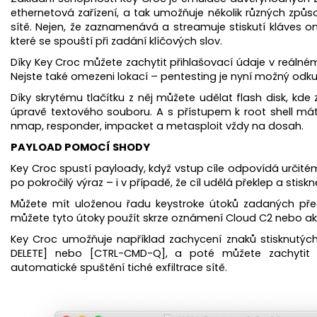
ethernetová zařízení, a tak umožňuje několik různých způs
sítě. Nejen, že zaznamenává a streamuje stiskutí kláves on
které se spouští při zadání klíčových slov.
Díky Key Croc můžete zachytit přihlašovací údaje v reálném 
Nejste také omezeni lokací – pentesting je nyní možný odku
Díky skrytému tlačítku z něj můžete udělat flash disk, k
úpravě textového souboru. A s přístupem k root shell má
nmap, responder, impacket a metasploit vždy na dosah.
PAYLOAD POMOCÍ SHODY
Key Croc spustí payloady, když vstup cíle odpovídá určit
po pokročilý výraz – i v případě, že cíl udělá překlep a stisk
Můžete mít uloženou řadu keystroke útoků zadaných pře
můžete tyto útoky použít skrze oznámení Cloud C2 nebo ak
Key Croc umožňuje například zachycení znaků stisknutých
DELETE] nebo [CTRL-CMD-Q], a poté můžete zachytit p
automatické spuštění tiché exfiltrace sítě.